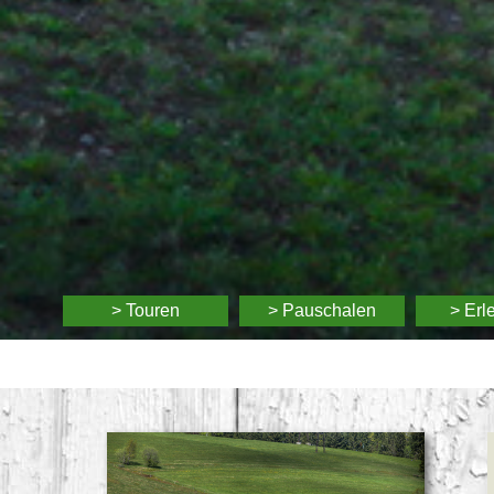
> Touren
> Pauschalen
> Erl