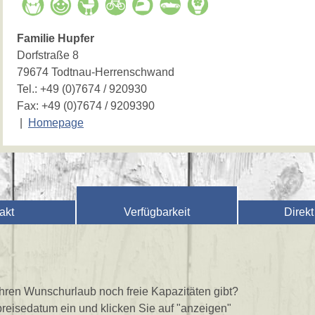
Familie Hupfer
Dorfstraße 8
79674 Todtnau-Herrenschwand
Tel.:
+49 (0)7674 / 920930
Fax: +49 (0)7674 / 9209390
|
Homepage
akt
Verfügbarkeit
Direk
 Ihren Wunschurlaub noch freie Kapazitäten gibt?
reisedatum ein und klicken Sie auf "anzeigen"