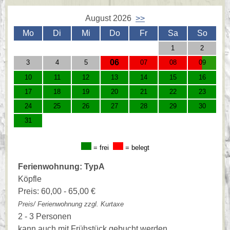
August 2026
>>
Mo
Di
Mi
Do
Fr
Sa
So
1
2
06
3
4
5
07
08
09
10
11
12
13
14
15
16
17
18
19
20
21
22
23
24
25
26
27
28
29
30
31
= frei
= belegt
Ferienwohnung: TypA
Köpfle
Preis: 60,00 - 65,00 €
Preis/ Ferienwohnung zzgl. Kurtaxe
2 - 3 Personen
kann auch mit Frühstück gebucht werden