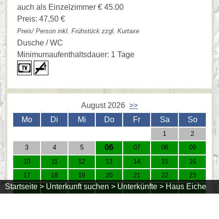
auch als Einzelzimmer € 45.00
Preis: 47,50 €
Preis/ Person inkl. Frühstück zzgl. Kurtaxe
Dusche / WC
Minimumaufenthaltsdauer: 1 Tage
August 2026
>>
Mo
Di
Mi
Do
Fr
Sa
So
1
2
06
3
4
5
07
08
09
10
11
12
13
14
15
16
17
18
19
20
21
22
23
Startseite >
Unterkunft suchen >
Unterkünfte >
Haus Eiche
24
25
26
27
28
29
30
31