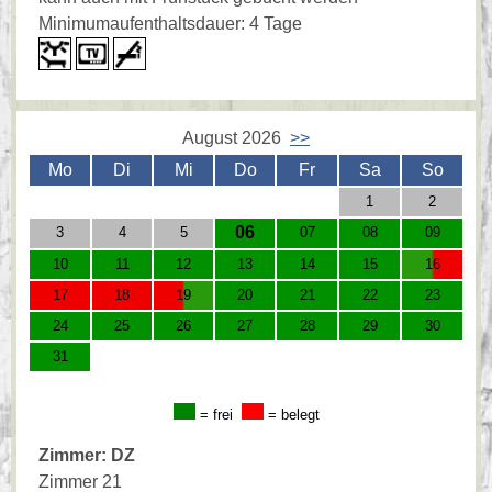
Minimumaufenthaltsdauer: 4 Tage
August 2026
>>
Mo
Di
Mi
Do
Fr
Sa
So
1
2
06
3
4
5
07
08
09
10
11
12
13
14
15
16
17
18
19
20
21
22
23
24
25
26
27
28
29
30
31
= frei
= belegt
Zimmer: DZ
Zimmer 21