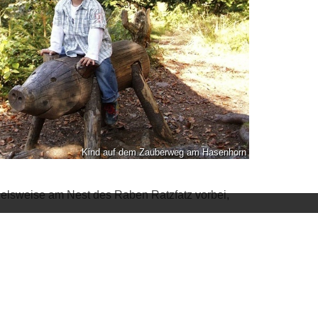
Kind auf dem Zauberweg am Hasenhorn
ielsweise am Nest des Raben Ratzfatz vorbei,
. Eltern und Kinder wandern hinab auf einem
iges zu erleben, zu bestaunen und zum spielen.
eleuchtetem Zauberstein sowie den verschiedenen
nebenbei die Kinder schon einmal das „Bergwerk“