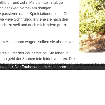
ft für rund zehn Minuten ab in luftige
nn der Weg, vorbei am dortigen
 passieren dabei Spielstationen, eine Grill-
e viele Schnitzfiguren, ehe sie nach drei
icht zu steil und auch mit Kindern gut zu
 am Hasenhorn wagen, sollten sie aber zuvor
d die Hüter des Zaubersteins. Sie leben in
un geht der Zauberstein leider verloren. Die
leben hierbei allerlei spannende Abenteuer. Sie kommen beisp
sziele >
Der Zauberweg am Hasenhorn
ten sich mit der griesgrämigen alten Buche Greiswurz.
ie beiden Wichtel auf ihrem Zauberweg am Hasenhorn begleiten
rzählt. Unterwegs gibt es neben der schönen Aussicht noch ein
mit Inventar und vor allem für die Fledermaushöhle mit ihrem b
. Auf der Hebelshöhe grillen oder vespern Sie dann, während 