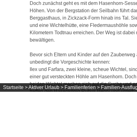
Doch zunächst geht es mit dem Hasenhorn-Sesselli
Höhen. Von der Bergstation der Seilbahn führt da
Berggasthaus, in Zickzack-Form hinab ins Tal. Sie
und eine Wichtelhütte, eine Fledermaushöhle sowi
Kilometern Todtnau erreichen. Der Weg ist dabei n
bewältigen.
Bevor sich Eltern und Kinder auf den Zauberweg
unbedingt die Vorgeschichte kennen:
Ilex und Farfara, zwei kleine, scheue Wichtel, sin
einer gut versteckten Höhle am Hasenhorn. Doch n
beiden Wichtel machen sich auf die Suche und er
Startseite >
Aktiver Urlaub >
Familienferien >
Familien-Ausflug
treffen den Hasenkönig Rubus Henry und unterhal
Viele Überraschungen warten auf Familien, die d
märchenhaften Pfad – so wie es die Geschichte e
Die Kinder begeistern sich für die Wichtelhütte 
liebevollen Holzfiguren entlang des Wegesrandes
am Hasenhorn erkunden.