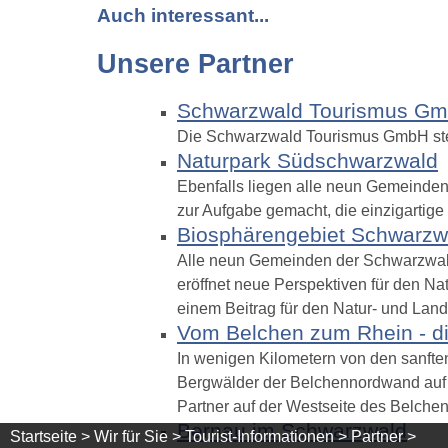
Auch interessant...
Unsere Partner
Schwarzwald Tourismus G
Die Schwarzwald Tourismus GmbH stel
Naturpark Südschwarzwald
Ebenfalls liegen alle neun Gemeinde
zur Aufgabe gemacht, die einzigartig
Biosphärengebiet Schwarzw
Alle neun Gemeinden der Schwarzwal
eröffnet neue Perspektiven für den Nat
einem Beitrag für den Natur- und Land
Vom Belchen zum Rhein - di
In wenigen Kilometern von den sanft
Bergwälder der Belchennordwand auf d
Partner auf der Westseite des Belchen
Bernau im Schwarzwald
Startseite >
Wir für Sie >
Tourist-Informationen >
Partner >