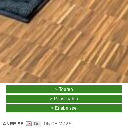
> Touren
> Pauschalen
> Erlebnisse
ANREISE