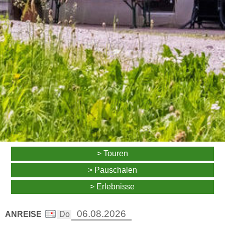
> Touren
> Pauschalen
> Erlebnisse
ANREISE