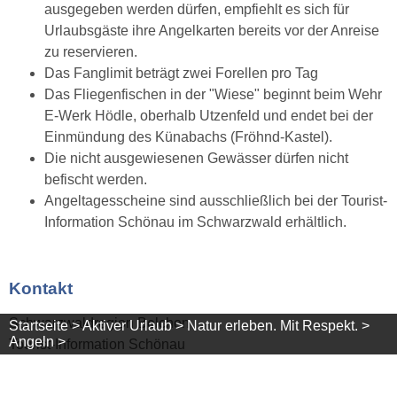
ausgegeben werden dürfen, empfiehlt es sich für
Urlaubsgäste ihre Angelkarten bereits vor der Anreise
zu reservieren.
Das Fanglimit beträgt zwei Forellen pro Tag
Das Fliegenfischen in der "Wiese" beginnt beim Wehr
E-Werk Hödle, oberhalb Utzenfeld und endet bei der
Einmündung des Künabachs (Fröhnd-Kastel).
Die nicht ausgewiesenen Gewässer dürfen nicht
befischt werden.
Angeltagesscheine sind ausschließlich bei der Tourist-
Information Schönau im Schwarzwald erhältlich.
Kontakt
Schwarzwaldregion Belchen
Startseite >
Aktiver Urlaub >
Natur erleben. Mit Respekt. >
Angeln >
Tourist-Information Schönau
Gentnerstr. 2a
79677 Schönau im Schwarzwald