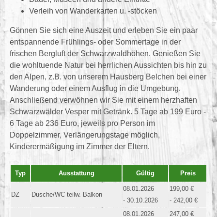
Verleih von Wanderkarten u. -stöcken
Gönnen Sie sich eine Auszeit und erleben Sie ein paar
entspannende Frühlings- oder Sommertage in der
frischen Bergluft der Schwarzwaldhöhen. Genießen Sie
die wohltuende Natur bei herrlichen Aussichten bis hin zu
den Alpen, z.B. von unserem Hausberg Belchen bei einer
Wanderung oder einem Ausflug in die Umgebung.
Anschließend verwöhnen wir Sie mit einem herzhaften
Schwarzwälder Vesper mit Getränk. 5 Tage ab 199 Euro -
6 Tage ab 236 Euro, jeweils pro Person im
Doppelzimmer, Verlängerungstage möglich,
Kinderermäßigung im Zimmer der Eltern.
Typ
Ausstattung
Gültig
Preis
08.01.2026
199,00 €
DZ
Dusche/WC teilw. Balkon
- 30.10.2026
- 242,00 €
08.01.2026
247,00 €