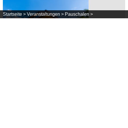
Startseite >
Veranstaltungen >
Pauschalen >
Haus Inge
Inge Lais / Elvira Stiegeler - Belchenstraße 30 -
79677 Aitern
Tel.:
+49 (0)7673 / 7392
- Fax: +49 (0)7673 / 889755
Mehr Infos
Verfügbarkeit
Homepage
Kontakt