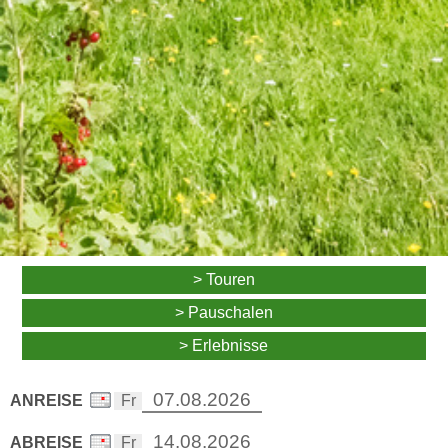
> Touren
> Pauschalen
> Erlebnisse
ANREISE
ABREISE