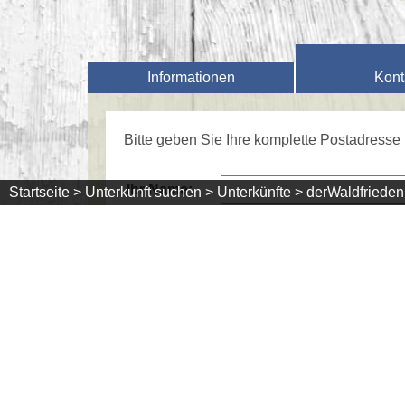
Informationen
Kont
Bitte geben Sie Ihre komplette Postadresse 
Ihr Name:
Startseite >
Unterkunft suchen >
Unterkünfte >
derWaldfrieden 
Straße:
Plz /
Ort:
Land:
Telefon:
eMail: