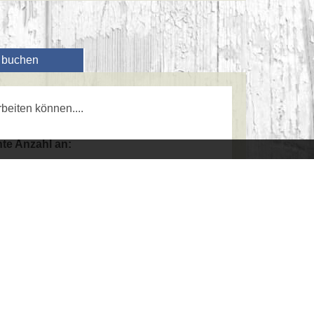
t buchen
beiten können....
te Anzahl an: