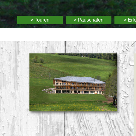
> Touren
> Pauschalen
> Erl