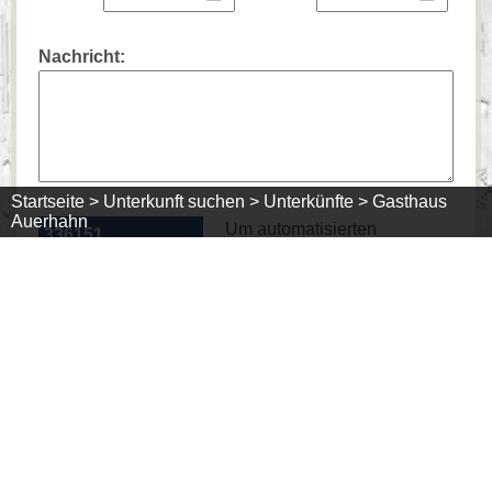
Nachricht:
Startseite >
Unterkunft suchen >
Unterkünfte >
Gasthaus
Auerhahn
Um automatisierten
3361
51
164
Mißbrauch unseres
Kontaktformulars zu
verhindern, geben Sie bitte die angezeigte Zahl in
das Feld darunter ein.
Mit Absenden dieses Formulars stimmen Sie der
Übermittlung und Verarbeitung Ihrer Daten wie in
unserer
Datenschutz-Erklärung
beschrieben zu.
Außerdem stimmen Sie zu, dass Ihre Daten
zusätzlich direkt an den auf dieser Seite genannten