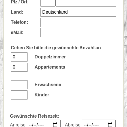
Plz /
Ort:
Land:
Telefon:
eMail:
Geben Sie bitte die gewünschte Anzahl an:
Doppelzimmer
Appartements
Erwachsene
Kinder
Gewünschte Reisezeit:
Anreise
Abreise