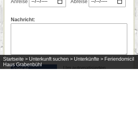
Anreise
Abreise
Nachricht:
Startseite >
Unterkunft suchen >
Unterkünfte >
Feriendomicil
Haus Grabenbühl
Um automatisierten
3786
46
164
Mißbrauch unseres
Kontaktformulars zu
verhindern, geben Sie bitte die angezeigte Zahl in
das Feld darunter ein.
Mit Absenden dieses Formulars stimmen Sie der
Übermittlung und Verarbeitung Ihrer Daten wie in
unserer
Datenschutz-Erklärung
beschrieben zu.
Außerdem stimmen Sie zu, dass Ihre Daten