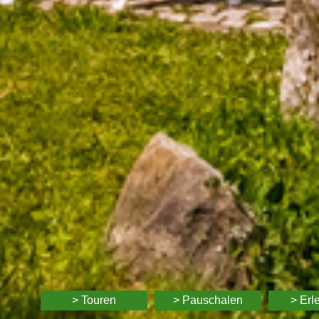
> Touren
> Pauschalen
> Erl