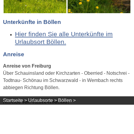
Unterkünfte in Böllen
Hier finden Sie alle Unterkünfte im
Urlaubsort Böllen.
Anreise
Anreise von Freiburg
Über Schauinsland oder Kirchzarten - Oberried - Notschrei -
Todtnau- Schönau im Schwarzwald - in Wembach rechts
abbiegen Richtung Böllen.
Startseite >
Urlaubsorte >
Böllen >
Anreise von Titisee-Neustadt
über B 317 - Feldberg, Todtnau. Weiter über die B 317
Richtung Lörrach - Schönau im Schwarzwald - in Wembach
rechts abbiegen Richtung Böllen.