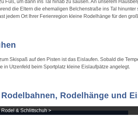
eg zu Fuß, um dann ins Tal hinab zu sausen. An unserem Hausb
d die Eltern die ehemaligen Belchenstraße ins Tal hinunter s
 fast jedem Ort Ihrer Ferienregion kleine Rodelhänge für den g
ühen
 zum Skispaß auf den Pisten ist das Eislaufen. Sobald die Tem
in Utzenfeld beim Sportplatz kleine Eislaufpätze angelegt.
e Rodelbahnen, Rodelhänge und Ei
Rodel & Schlittschuh >
erweg mit Rodelmöglichkeit auf der ehem. Belchenstraße