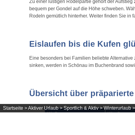
Zu einer lustigen Rodelpartie gehört der Aufsti
bequem per Gondel auf die Höhe schweben. Währen
Rodeln gemütlich hinterher. Weiter finden Sie in
Eislaufen bis die Kufen gl
Eine besonders bei Familien beliebte Alternative
sinken, werden in Schönau im Buchenbrand sowie 
Übersicht über präpariert
Startseite >
Aktiver Urlaub >
Sportlich & Aktiv >
Winterurlaub >
Wo?
Was?
Aitern - Multen
Spazierwand