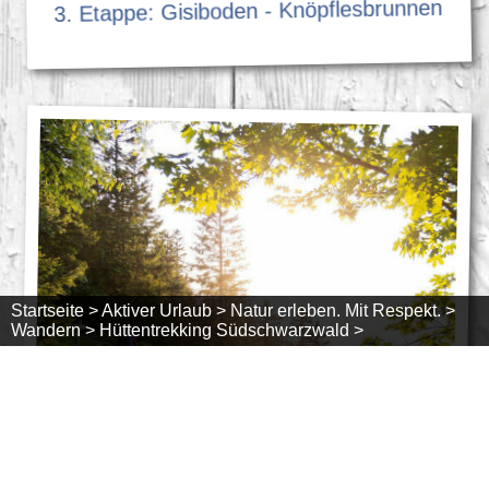
3. Etappe: Gisiboden - Knöpflesbrunnen
Startseite >
Aktiver Urlaub >
Natur erleben. Mit Respekt. >
Wandern >
Hüttentrekking Südschwarzwald >